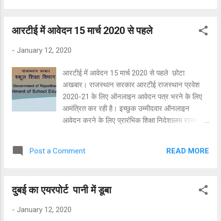
कर लें, तब तक चलते रहें। तभी वे अपने सपनों का साकार
कर सकते हैं। आज की जनरेशन मोबाइल, नेट, सोशल
आरटीई में आवेदन 15 मार्च 2020 से पहले
वेबसाइट की दीवानी है। हालांकि यह सब आज के दौर के
जरूरी भी है लेकिन युवाओं को खेल के मैदानों से जुड़ा रहना
-
January 12, 2020
होगा। डॉ. शर्मा ने कहा कि प्रदेश और देश युवाओं के
जोश से लबरेज है। प्रदेश की 33 फीसदी आबादी युवा है।
आरटीई में आवेदन 15 मार्च 2020 से पहले छोटा
यदि युवा स्वस्थ रहने, नशे से दूर रहने का संकल्प ले लें तो
अखबार। राजस्थान सरकार आरटीई राजस्थान प्रवेश
समाज, प्रदेश और देश की उन्नति को कोई भी नहीं रोक
2020-21 के लिए ऑनलाइन आवेदन पत्र भरने के लिए
सकता। उन्होंने कहा कि सरकार ने प्रदेश के हर तबके को
आमंत्रित कर रही है। इच्छुक उम्मीदवार ऑनलाइन
स्वस्थ रखने के लिए ‘निरोगी राजस्थान‘ अभियान चलाया
आवेदन करने के लिए प्रारंभिक शिक्षा निदेशालय राजस्थान
है। युवा इसमें भागीदारी निभाएं और बीमार ही ना हो...
की आधिकारिक वेबसाइट पर जा कर आवेदन पत्र भर
सकते हैं। अब छात्र आरटीई राजस्थान 2020 के लिए
READ MORE
Post a Comment
प्रवेश करने हेतु पंजीकरण कर सकते हैं और ऑनलाइन
आरटीई राजस्थान प्रवेश फॉर्म भर सकते हैं। शिक्षा का
अधिकार Right to Education एक सरकारी योजना है।
दुबई का एयरपोर्ट पानी में डूबा
जो बच्चों को शिक्षा प्राप्त करने का हक प्रदान करती है।
राजस्थान की राज्य सरकार प्राथमिक शिक्षा अधिनियम के
-
January 12, 2020
तहत छात्रों को आरटीई राजस्थान के लिए ऑनलाइन