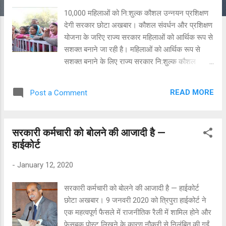
10,000 महिलाओं को नि:शुल्क कौशल उन्नयन प्रशिक्षण
देगी सरकार छोटा अखबार। कौशल संवर्धन और प्रशिक्षण
योजना के जरिए राज्य सरकार महिलाओं को आर्थिक रूप से
सशक्त बनाने जा रही है। महिलाओं को आर्थिक रूप से
सशक्त बनाने के लिए राज्य सरकार नि:शुल्क कौशल
उन्नयन प्रशिक्षण देगी। जिसमें कई तरह की ट्रेनिंग
महिलाओं को दी जाएगी। जिसके बाद महिलाएं स्वयं का काम
READ MORE
Post a Comment
कर सकेंगी और उनकी आर्थिक स्थिति मजबूत होगी। इस
योजना के तहत राज्य सरकार ने ऐसी महिलाओं को
प्राथमिकता दी है जो आर्थिक रूप से बेहद कमजोर है या
सरकारी कर्मचारी को बोलने की आजादी है —
फिर आजीविका के लिए उन्हें काफी परेशानी होती है।
हाईकोर्ट
योजना के अंतर्गत विधवा, अनुसूचित जाति,
जनजाति,आर्थिक रूप से पिछड़े वर्ग और स्वयं सहायता समूह
-
January 12, 2020
की सदस्यों को ट्रेनिंग दी जाएगी। राज्य सरकार इच्छुक
महिलाओं और बालिकाओं को लघु – दीर्घ अवधि के
सरकारी कर्मचारी को बोलने की आजादी है — हाईकोर्ट
आवासीय और गैर आवासीय प्रशिक्षण देगी। सरकार
छोटा अखबार। 9 जनवरी 2020 को त्रिपुरा हाईकोर्ट ने
आरएसएलडीसी एनआईएफटी, एफडीडीआई जैसे प्रतिष्ठित
एक महत्वपूर्ण फैसले में राजनीतिक रैली में शामिल होने और
प्रशिक्षण संस्थाओं और स्वयं सहायता समूह सदस्य की
फेसबुक पोस्ट लिखने के कारण नौकरी से निलंबित की गईं