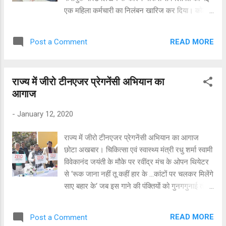
महिलाओं और शिल्प दक्ष व्यक्तियों के माध्यम से ही प्रशिक्षण
एक महिला कर्मचारी का निलंबन खारिज कर दिया। कोर्ट ने
दिया जाएगा। ताकि उन्हें कंपनियों में रोजगार के अवसर
कहा कि सरकारी कर्मचारी को बोलने की आजादी है। कोर्ट
मिल सके और वे महिलाएं खुद आत्मन...
ने कहा कि त्रिपुरा सरकार की सिविल सर्विस (कंडक्ट)
READ MORE
Post a Comment
रूल्स, 1988 के रूल 5 के तहत प्रतिबंधों को ध्यान में
रखते हुए सरकारी कर्मचारी को अपने राजनीतिक विचार
व्यक्त करने का अधिकार है। मुख्य न्यायाधीश अकील
राज्य में जीरो टीनएजर प्रेगनेंसी अभियान का
कुरैशी ने कहा कि याचिकाकर्ता को एक सरकारी कर्मचारी के
आगाज
रूप में बोलने की आजादी से अछूता नहीं रखा जा सकता।
ये एक मौलिक अधिकार है। जिस पर पाबंदी सिर्फ कानून के
-
January 12, 2020
आधार पर लगाई जा सकती है। आचरण नियमों के नियम
पांच के उप-नियम 4 के तहत तय की गई सीमारेखा को ध्यान
राज्य में जीरो टीनएजर प्रेगनेंसी अभियान का आगाज
में रखते हुए उन्हें अपने विचार रखने और अपने तरीके से
छोटा अखबार। चिकित्सा एवं स्वास्थ्य मंत्री रधु शर्मा स्वामी
जाहिर करने का अधिकार है। नियम 5(1) के अनुसार कोई
विवेकानंद जयंती के मौके पर रवींद्र मंच के ओपन थियेटर
भी सरकारी कर्मचारी किसी भी राजनीतिक दल का सदस्य
से ‘रूक जाना नहीं तू कहीं हार के ...कांटों पर चलकर मिलेंगे
या उससे जुड़ा नहीं हो सकता है। नियम 5(4) के तहत कोई
साए बहार के‘ जब इस गाने की पंक्तियाेंं को गुनगगुनाई तो
भी सरकारी कर्मचारी किसी भी चुनाव में हिस्...
हजारों युवा खड़े होकर उनके साथ जुगलबंदी करने लगे।
उन्होने कहा कि युवा कभी उम्मीद ना छोडे सकारात्मक सोच
READ MORE
Post a Comment
रखें और स्वामीजी की तरह ही जब तक लक्ष्य नहीं प्राप्त