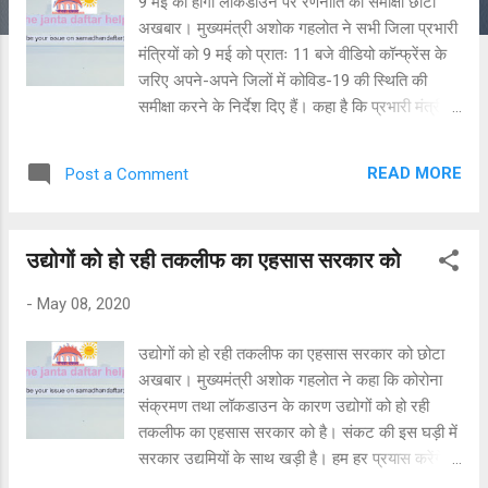
9 मई को होगी लॉकडाउन पर रणनीति की समीक्षा छोटा
अखबार। मुख्यमंत्री अशोक गहलोत ने सभी जिला प्रभारी
मंत्रियों को 9 मई को प्रातः 11 बजे वीडियो कॉन्फ्रेंस के
जरिए अपने-अपने जिलों में कोविड-19 की स्थिति की
समीक्षा करने के निर्देश दिए हैं। कहा है कि प्रभारी मंत्री
जिला कलेक्टर्स, पुलिस अधीक्षकों एवं जिला स्तरीय
अधिकारियों के साथ वीडियो कान्फ्रेंस के माध्यम से
READ MORE
Post a Comment
लॉकडाउन के तीसरे चरण के बाद की रणनीति, पेयजल के
कंटीजेंसी कार्यों तथा मनरेगा में अधिक से अधिक श्रमिकों
का नियोजन करने सहित अन्य विषयों पर विस्तृत समीक्षा
उद्योगों को हो रही तकलीफ का एहसास सरकार को
करें। वहीं दूसरी ओर मुख्य सचिव डीबी गुप्ता ने गुरूवार को
राज्य में अनाधिकृत व्यक्तियों के आवागमन को रोकने के
-
May 08, 2020
संबंध में जिला कलक्टरों एवं अन्य अधिकारियों के साथ
समीक्षा की। मुख्य सचिव ने कहा कि प्रदेश में अनाधिकृत
उद्योगों को हो रही तकलीफ का एहसास सरकार को छोटा
व्यक्तियों के आवागमन को रोकने के लिए अन्तर्राज्यीय
अखबार। मुख्यमंत्री अशोक गहलोत ने कहा कि कोरोना
सीमाओं को सील कर दिया गया है। अब बिना ई-पास के
संक्रमण तथा लॉकडाउन के कारण उद्योगों को हो रही
कोई व्यक्ति अन्तर्राज्यीय आवागमन नहीं कर सकेगा। सिर्फ
तकलीफ का एहसास सरकार को है। संकट की इस घड़ी में
मेडिकल इमरजेंसी तथा मृत्यु के मामलों में जिला कलक्टर
सरकार उद्यमियों के साथ खड़ी है। हम हर प्रयास करेंगे
ई-पास जारी कर सकेंगे। गुप्ता के अनुसार राज्य से बाहर
जिससे उद्योगों को संबल मिल सके। गहलोत गुरूवार को