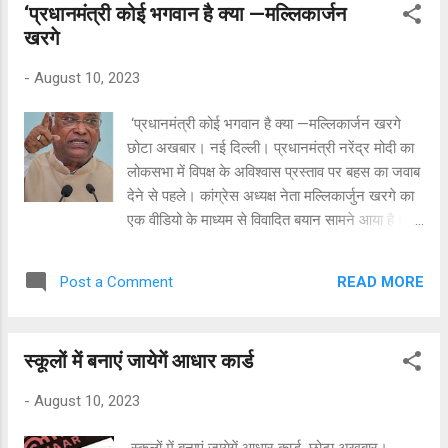
‘प्रधानमंत्री कोई भगवान है क्या —मल्लिकार्जन
प्रशासन द्वारा समझाया जा रहा है।
खरगे
-
August 10, 2023
‘प्रधानमंत्री कोई भगवान है क्या —मल्लिकार्जन खरगे
छोटा अखबार। नई दिल्ली। प्रधानमंत्री नरेंद्र मोदी का
लोकसभा में विपक्ष के अविश्वास प्रस्ताव पर बहस का जवाब
देने से पहले। कांग्रेस अध्यक्ष नेता मल्लिकार्जुन खरगे का
एक वीडियो के माध्यम से विवादित बयान सामने आया है।
गुरुवार को जैसे ही राज्यसभा में सदन की कार्यवाही शुरू हुई,
विपक्ष ने एक बार फिर मणिपुर का मुद्दा उठाया। इस पर सत्ता
READ MORE
Post a Comment
पक्ष की ओर से बताया गया कि प्रधानमंत्री आज संसद
आएंगे और लोकसभा में बयान देंगे। इस पर खरगे ने कहा,
“क्या परमात्मा है वो? ये कोई भगवान नहीं है।” प्रधानमंत्री
स्कूलों में बनाएं जायेगें आधार कार्ड
के आने से क्या होने वाला है? क्या परमात्मा है वो? ये कोई
भगवान नहीं है बता दें कि, मणिपुर मुद्दे पर विपक्ष का संसद में
-
August 10, 2023
लगातार हंगामा जारी है। विपक्ष की मांग है कि प्रधानमंत्री
नरेंद्र मोदी को सदन में आना चाहिए और इस पर अपना
स्कूलों में बनाएं जायेगें आधार कार्ड छोटा अखबार।