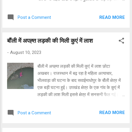
स्थानों पर निगरानी रखेगें वहीं मनचलों को चिन्हित कर
त्वरित कार्यवाही की जायेगी। गठित यूनिट स्कूल-कॉलेज,
READ MORE
Post a Comment
कोचिंग सेंटर पर व्यापक प्रचार करेगी और गरिमा
हेल्पलाइन 1090, चाइल्ड हेल्पलाइन नंबर 1098 को
बतायेगी। इस मुहिम में निर्भया स्क्वाड, मानव तस्करी विरोधी
बौंली में अपह्त लड़की की मिली कुएं में लाश
यूनिट व थाना पुलिस सहयोग करेगी। यह जानकारी ADG
सिविल राइट्स एवं एएचटी स्मिता श्रीवास्तव ने दी है।
-
August 10, 2023
बौंली में अपह्त लड़की की मिली कुएं में लाश छोटा
अखबार। राजस्थान में बढ़ रहा है महिला अत्याचार,
भीलवाड़ा की घटना के बाद सवाईमाधोपुर के बौंली क्षेत्र में
एक बड़ी घटना हुई। उपखंड क्षेत्र के एक गांव के कुएं में
लड़की की लाश मिली इससे क्षेत्र में सनसनी फैल गई।
बता दें कि बुधवार को थाने में बालिका के अपहरण का मामला
दर्ज हुआ था। गांव के ही सरकारी अध्यापक पर अपहरण का
READ MORE
Post a Comment
आरोप लगाया था। कुएं में लाश मिलने के बाद पुलिस
अधीक्षक हर्षवर्धन अग्रवाला सहित आला अधिकारी मौके पर
पहुंचे। मौके पर शव रखकर प्रदर्शन कर रहे ग्रामीणों को