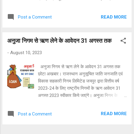
राज्य सरकार वहन करेगी। मुख्यमंत्री ने गुरूवार को
बिडला ऑडिटोरियम में इंदिरा गांधी स्मार्टफोन योजना के
READ MORE
Post a Comment
शुभारंभ समारोह में यह घोषणा की। उल्लेखनीय है कि राज्य
में घरेलू उपभोक्ताओं को 100 यूनिट एवं किसानों को 2000
यूनिट तक बिजली प्रतिमाह निःशुल्क उपलब्ध करवाई जा
अनुजा निगम से ऋण लेने के आवेदन 31 अगस्त तक
रही है। पूर्व में मुख्यमंत्री ने घरेलू उपभोक्ताओं के लिए 200
यूनिट तक फ्यूल सरचार्ज व अन्य शुल्क समाप्त करने की
-
August 10, 2023
घोषणा की थी। अब इसका दायरा और बढ़ाते हुए समस्त
घरेलू एवं कृषि उपभोक्ताओं के लिए फ्यूल सरचार्ज समाप्त
अनुजा निगम से ऋण लेने के आवेदन 31 अगस्त तक
करने की घोषणा की गई है।
छोटा अखबार। राजस्थान अनुसूचित जाति जनजाति एवं
विकास सहकारी निगम लिमिटेड जयपुर द्वारा वित्तीय वर्ष
2023-24 के लिए राष्ट्रीय निगमों के ऋण आवेदन 31
अगस्त 2023 स्वीकार किये जाएंगे। अनुजा निगम के
परियोजन प्रबंधक ने बताया कि ऋण आवेदन हेतु पोर्टल
दिनांक 26 जुलाई 2023 से 31 अगस्त 2023 तक खोला
READ MORE
Post a Comment
गया है। जिसमें अनुसूचित जाति, अनुसूचित जनजाति,
सफाई कर्मचारी, दिव्यांगजन एवं अन्य पिछड़ा वर्ग के पात्र
व्यक्ति विभिन्न उद्योग, व्यवसाय एवं सेवा कार्य में ऋण