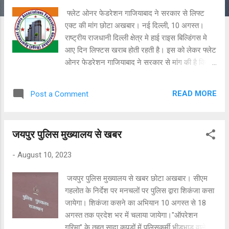
फ्लेट ओनर फेडरेशन गाजियाबाद ने सरकार से लिफ्ट
एक्ट की मांग छोटा अखबार। नई दिल्ली, 10 अगस्त।
राष्ट्रीय राजधानी दिल्ली क्षेत्र मे हाई राइस बिल्डिंगस मे
आए दिन लिफ्टस खराब होती रहती है। इस को लेकर फ्लेट
ओनर फेडरेशन गाजियाबाद ने सरकार से मांग की है कि
2016 के ड्राफ्ट लिफ्ट एक्ट को लगू करें। फेडरेशन का
आरोप है कि लिफ्ट एक्ट को लागू नही करने का कारण
READ MORE
Post a Comment
लिफ्ट के रख रखाव के लिए लिफ्ट लगाने वाली एजेंसी को
लाभ पहुंचाना है। फेडरेशन के चैयरमेन कर्नल तेजेन्द्र
पाल त्यागी ने कहा कि फ्लेट ओनर फेडरेशन गाजियाबाद ने
जयपुर पुलिस मुख्यालय से खबर
2016 मे एक ड्राफ्ट लिफ्ट एक्ट शासन को इस आशय के
साथ भेजा था की या तो आप लिफ्ट एक्ट जारी करें या हमारा
-
August 10, 2023
ड्राफ्ट लिफ्ट एक्ट स्वीकार करें। उन्होने कहा कि सभी
लिफ्टस मे ऑटोमेटिक रेश्क्यू डिवाइस, टू-वे स्पीकर
जयपुर पुलिस मुख्यालय से खबर छोटा अखबार। सीएम
सिस्टम, स्पीड सैन्सिंग गवर्नर के साथ सेफ्टी ब्रेक्स, ऐसे
गहलोत के निर्देश पर मनचलों पर पुलिस द्वारा शिकंजा कसा
इण्टरलॉक जो एलीवेटर को तब तक लैण्डिंग से न चलने दें
जायेगा। शिकंजा कसने का अभियान 10 अगस्त से 18
जब तक लिफ्ट के दरवाजे पूरी तरह बन्द न हों जायें, स्पीड
अगस्त तक प्रदेश भर में चलाया जायेगा।"ऑपरेशन
गवर्नर करने वाले सेंसर और ब्रेक्स लगने चाहिए ।
गरिमा” के तहत सादा कपड़ों में पुलिसकर्मी भीड़भाड़ वाले