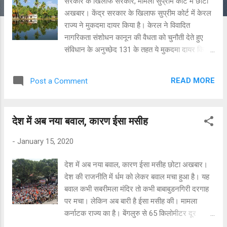
सरकार के खिलाफ सरकार, मामला सुप्रीम कोर्ट में छोटा
अखबार। केंद्र सरकार के खिलाफ सुप्रीम कोर्ट में केरल
राज्य ने मुकदमा दायर किया है। केरल ने विवादित
नागरिकता संशोधन कानून की वैधता को चुनौती देते हुए
संविधान के अनुच्छेद 131 के तहत ये मुकदमा दायर किया
गया है। यह अनुच्छेद एक या एक से अधिक राज्यों और
केंद्र सरकार के बीच विवादों में सर्वोच्च न्यायालय को
READ MORE
Post a Comment
फैसला करने का अधिकार देता है। केरल ने तर्क दिया है
कि अनुच्छेद 131 के अनुसार नागरिकता संशोधन कानून
को चुनौती दी जा सकती है। समाचार सूत्रों के अनुसार
देश में अब नया बवाल, कारण ईसा मसीह
याचिका में कहा गया है कि विवादास्पद कानून संविधान के
अनुच्छेद 14, 21 और 25 का उल्लंघन करता है। केरल
-
January 15, 2020
सरकार ने पासपोर्ट संशोधन नियम 2015 और विदेशियों
आदेश की वैधता को भी चुनौती दी है। इस कानून में
देश में अब नया बवाल, कारण ईसा मसीह छोटा अखबार।
अफगानिस्तान, बांग्लादेश और पाकिस्तान से 2015 के पहले
देश की राजनीति में र्धम को लेकर बवाल मचा हुआ है। यह
भारत आए हिंदू, सिख, बौद्ध, जैन, पारसी और ईसाई समुदायों
बवाल कभी सबरीमला मंदिर तो कभी बाबाबुडनगिरी दरगाह
के लोगों को भारतीय नागरिकता देने का प्रावधान किया गया
पर मचा। लेकिन अब बारी है ईसा मसीह की। मामला
है। नागरिकता संशोधन कानून और अन्य नियमों को चुनौती
कर्नाटक राज्य का है। बेंगलुरु से 65 किलोमीटर दूर
देते हुए केरल ने कहा है कि यह कानून अनुच्छेद 14, 21
कनकपुरा में ईसा मसीह की 114 फुट लंबी मूर्ति बनवाने के