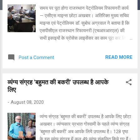
समय पर पूरा होगा राजस्थान पेट्रोलियम रिफायनरी कार्य
— एसीएस माइन्स छोटा अखबार। अतिरिक्त मुख्य सचिव
माइन्स एवं पेट्रोलियम डाॅ. सुबोध अग्रवाल ने बताया है कि
एसपीसीएल राजस्थान रिफायनरी (एचआरआरएल) की
सभी इकाइयों के प्रोसेस लाइसेंसर का काम पूरा कर लिया
गया है वहीं रिफायनरी में आधारभूत संरचना के अधिकांश
कार्य प्रगति पर है। उन्होंने बताया कि राज्य सरकार और
READ MORE
Post a Comment
रिफायनरी प्रबंधन का प्रयास है कि परियोजना का कार्य
निर्धारित समय सीमा अक्टूबर, 22 तक पूरा कर लिया जाए
और मार्च, 23 तक व्यावसायिक उत्पादन आरंभ कर दे।
व्यंग्य संग्रह 'बहुमत की बकरी' उपलब्ध है आपके
उन्होंने रिफायनरी के अधिकारियों को निर्देश दिए कि
लिए
कोविड-19 के कारण प्रभावित कार्य को तय समय सीमा में
पूरा किया जाए। एसीएस माइन्स डाॅ. सुबोध अग्रवाल
-
August 08, 2020
शुक्रवार को सचिवालय में वीडियो काॅन्फ्रेसिंग के माध्यम से
बाड़मेर रिफायनरी की कार्य प्रगति की समीक्षा कर रहे थे।
व्यंग्य संग्रह 'बहुमत की बकरी' उपलब्ध है आपके लिए छोटा
उन्होंने बताया कि एचपीसीएल और राजस्थान सरकार के
अखबार। व्यंग्यकार प्रभात गोस्वामी के पहले व्यंग्य संग्रह
इस संयुक्त उद्यम की खास बात यह है कि यहां रिफायनरी
'बहुमत की बकरी' अब आपके लिये उपलब्ध है। 128 पृष्ठ
और पेट्रोकेमिकल काॅम्पलेक्स दोनों एकीकृत रुप से बनाया
के इस व्यंग्य संग्रह में कुल 49 व्यंग्य संकलित किये गए हैं।