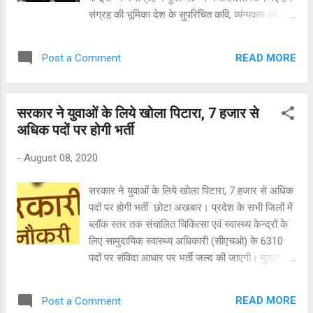
जा रहा है। रिफायनरी में बीएस अप मानक के उत्पाद का
संग्रह की भूमिका देश के सुपरिचित कवि, व्यंग्यकार और
उत्पादन होगा। डाॅ. अग्रवाल ने एसपीसी...
नेशनल बुक ट्रस्ट, दिल्ली के संपादक डॉ लालित्य ललित
ने लिखी है। निखिल प्रकाशन समूह, आगरा ने इसका
READ MORE
Post a Comment
प्रकाशन किया है। व्यंग्य जगत के लोगों का मानना है कि
व्यंग्यकारों ने सामाजिक और राजनीतिक विसंगतियों,
विडम्बनाओं पर व्यंग्य के माध्यम से गहरी चोट कीं हैं। व्यंग्य
सरकार ने युवाओं के लिये खोला पिटारा, 7 हजार से
का चुटीलापन व्यक्ति के चित्त सबसे जल्दी प्रभावित करता
अधिक पदों पर होगी भर्ती
है और इसकी प्रतिक्रिया भी तुरंत होती है। व्यंग्य जगत
का कहना है कि बहुमत की बकरी जैसे अनूठे शीर्षक वाले
-
August 08, 2020
अपने पहले व्यंग्य संग्रह में प्रभात गोस्वामी ने हमारे परिवेश
के बहुलांश को अपने व्यंग्य लेखों की परिधि में समेट लिया
सरकार ने युवाओं के लिये खोला पिटारा, 7 हजार से अधिक
है। गोस्वामी का यह पहला संग्रह इस बात की ताईद करता
पदों पर होगी भर्ती छोटा अखबार। प्रदेश के सभी जिलों में
है कि व्यंग्य स्थितियों में नहीं, देखने वाले की नज़रों में होता
ब्लॉक स्तर तक संचालित चिकित्सा एवं स्वास्थ्य केन्द्रों के
है। 'बहुमत की बकरी', व्यंग्य संग्रह पर वरिष्ठ व्यंग्य...
लिए सामुदायिक स्वास्थ्य अधिकारी (सीएचओ) के 6310
पदों पर संविदा आधार पर भर्ती जल्द की जाएगी। मुख्यमंत्री
अशोक गहलोत ने इसके लिए चिकित्सा एवं स्वास्थ्य विभाग
के तहत राष्ट्रीय स्वास्थ्य मिशन (एनएचएम) के प्रस्ताव को
READ MORE
Post a Comment
स्वीकृति दे दी है। इस निर्णय से स्वास्थ्य सेवा के क्षेत्र में