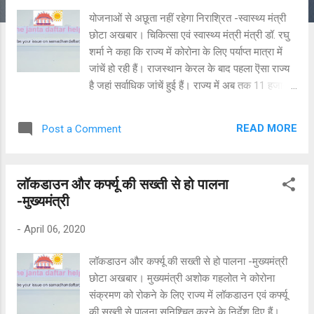
योजनाओं से अछूता नहीं रहेगा निराश्रित -स्वास्थ्य मंत्री
छोटा अखबार। चिकित्सा एवं स्वास्थ्य मंत्री मंत्री डॉ. रघु
शर्मा ने कहा कि राज्य में कोरोना के लिए पर्याप्त मात्रा में
जांचें हो रही हैं। राजस्थान केरल के बाद पहला ऎसा राज्य
है जहां सर्वाधिक जांचें हुई हैं। राज्य में अब तक 11 हजार
136 लोगों की जांचें हो चुकी है और 412 प्रक्रियाधीन है।
कोरोना संक्रमण की थोड़ी भी आशंका होने पर स्क्रीनिंग
READ MORE
Post a Comment
कर जांच करवाई जा रही है। उन्होंने कहा कि विभाग और
सरकार कोरोना के संक्रमण की रोकथाम के लिए कोई
कोर-कसर नहीं छोड़ रही है। 25 से ज्यादा से लोग उपचार
लॉकडाउन और कर्फ्यू की सख्ती से हो पालना
से हुए नेगेटिव। चिकित्सा मंत्री ने कहा कि रविवार सुबह
-मुख्यमंत्री
तक 210 केसेज पॉजीटिव चिन्हित किए गए हैं। चिकित्सकों
की मदद से इनमें 25 से ज्यादा नेगेटिव हो गए हैं । कोरोना
-
April 06, 2020
से हुई मौतो में ज्यादातर उम्रदराज और किडनी, हार्ट,
डायबिटीज सहित अन्य बीमारियों से ग्रसित व्यक्तियो की हुई
लॉकडाउन और कर्फ्यू की सख्ती से हो पालना -मुख्यमंत्री
है। इनमे से अधिकांश गंभीर हालात में अस्पतालों में भर्ती हुए
छोटा अखबार। मुख्यमंत्री अशोक गहलोत ने कोरोना
थे। प्रदेश में वेंटिलेटर्स, पीपीई किट, एन-95 मास्क, थ्री
संक्रमण को रोकने के लिए राज्य में लॉकडाउन एवं कर्फ्यू
लेयर मास्क सहित समस्त सामग्री पर्याप्त संख्या और मात्रा
की सख्ती से पालना सुनिश्चित करने के निर्देश दिए हैं।