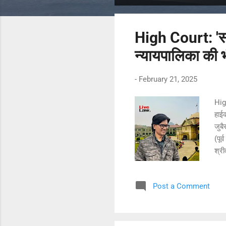
o
s
High Court: 'सर
t
s
न्यायपालिका की 
-
February 21, 2025
Hig
हाईक
जुब
(पूर
श्र
स्वत
एएज
Post a Comment
सरक
124