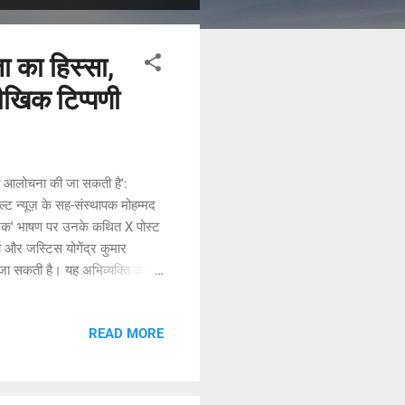
 का हिस्सा,
ौखिक टिप्पणी
भी आलोचना की जा सकती है':
ट न्यूज़ के सह-संस्थापक मोहम्मद
जनक' भाषण पर उनके कथित X पोस्ट
मा और जस्टिस योगेंद्र कुमार
जा सकती है। यह अभिव्यक्ति की
ोचना के लिए खुली है। यह टिप्पणी
्व करते हुए सरकार की आलोचना और
READ MORE
भी टिप्पणी की कि चूंकि धारा
ीय न्याय सं...