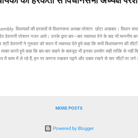
कों की हरकतों से विधानसभा अध्यक्ष परेश
embly: विधायकों की हरकतों से विधानसभा अध्यक्ष परेशान छोटा अखबार। विधान सभा में
देव देवनानी परेशान नजर आये। उनके द्वारा बार—बार व्यवस्था देने के बाद भी माननीय बा
 श्री देवनानी ने गुरूवार को सदन में व्‍यवस्‍था देते हुये कहा कि सभी विधायकगण की सीटों 
ा व्यक्त करते हुये कहा कि बार-बार कहने के बावजूद भी इनका उपयोग सही तरीके से नहीं क
ूप में काम में ले रहे हैं, इन पर कागज रखकर पढ़ने और दबाव रखने से चार सीटों पर लग
ोने विधायकों से अनुरोध किया कि ये स्टैंड नहीं हैं, टैक्निकल उपकरण हैं, डिजिटल तरीके से 
कि इन आईपैड का प्रशिक्षण में दिये गये तरीकों से उपयोग किया जायें। उन्होने विधा
 न जाये, ना ही इनके साथ फोन कनेक्ट करे और स्टैंड के रूप में तो इनका बिल्‍कुल ही उ
हें अपना समझकर उपयोग करें। जब इन्हें ...
MORE POSTS
Powered by Blogger