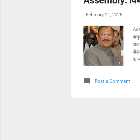
Assembly: विधाय
-
February 21, 2025
Ass
वासु
होकर
पीड़
के र
उन्ह
कहा 
Post a Comment
करके
इन्‍