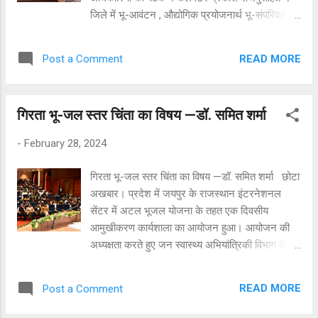
समय को कम करने के भी निर्देश दिए। मुख्यम...
जिले में भू-आवंटन , औद्योगिक प्रयोजनार्थ भू-संपरिवर्तन ,
नामान्तरण , सीमाज्ञान , कुर्रेजात , पत्थरगढ़ी एवं सहित सभी
तरह के लम्बित राजस्व प्रकरणों की समीक्षा की। उन्होंने
READ MORE
Post a Comment
अधिकारियों को कुर्रेजात के मामलों को भी त्वरित गति से
निस्तारित करने के निर्देश दिये , ताकि आमजन को जल्द से
जल्द राहत प्रदान की जा सके। उन्होने जिले में राजस्व
गिरता भू-जल स्तर चिंता का विषय —डॉ. समित शर्मा
अधिकारी भू-रूपांतरण सहित राजस्व से संबंधित सभी
प्रकार के प्रकरणों का प्राथमिकता से निस्तारण करने
-
February 28, 2024
कहा। ताकि आमजन को जल्द से जल्द राहत मिल सके।
कलक्टर ने कहा सभी राजस्व अधिकारी 31 मार्च तक अपने
गिरता भू-जल स्तर चिंता का विषय —डॉ. समित शर्मा छोटा
न्यायालय में दर्ज राजस्व प्रकरणों में कमी लाने का लक्ष्य
अखबार। प्रदेश में जयपुर के राजस्थान इंटरनेशनल
निर्धारित करें एवं लक्ष्य हासिल करने के लिए सप्ताह में कम
सेंटर में अटल भूजल योजना के तहत एक दिवसीय
से कम तीन दिन कोर्ट लेकर ज्यादा से ज्यादा दावों की
आमुखीकरण कार्यशाला का आयोजन हुआ। आयोजन की
सुनवाई करें। उन्होंने अधिकारियों को रबी की फसल की
अध्यक्षता करते हुए जन स्वास्थ्य अभियांत्रिकी विभाग के
जल्द से जल्द गिरदावरी करवाने एवं राजस्थान संपर्क पोर्टल
शासन सचिव डॉ. समित शर्मा ने कहा कि प्रदेश में गिरता
पर दर्ज ...
भूजल स्तर चिंता का विषय है। जल संचयन सहित अन्य
READ MORE
Post a Comment
विधियों से भूजल स्तर में सुधार करना आज की सबसे बड़ी
आवश्यकता है। इसके लिए अटल भूजल योजना मील का