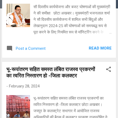
सौ दिवसीय कार्ययोजना और बजट घोषणाओं की मुख्यमंत्री
ने की समीक्षा छोटा अखबार। मुख्यमंत्री भजनलाल शर्मा
ने सौ दिवसीय कार्ययोजना में शामिल सभी बिंदुओं और
लेखानुदान 2024-25 की घोषणाओं को समयबद्ध रूप से
पूरा करने के लिए नियमित रूप से माॅनिटरिंग करने के
निर्देश दिए हैं। उन्होंने कहा है कि आगामी गर्मी के मौसम के
लिए बिजली , पानी एवं चिकित्सा संबंधी कंटिन्जेंसी प्लान
READ MORE
Post a Comment
विभागीय एवं जिला स्तर पर समय रहते तैयार कर लिए जाएं
ताकि आमजन को परेशानी का सामना नहीं करना पडे़।
श्री शर्मा सोमवार को मुख्यमंत्री कार्यालय में सौ दिवसीय
भू-रूपांतरण सहित समस्त लंबित राजस्व प्रकरणों
कार्ययोजना में शामिल बिन्दुओं , बजट घोषणाओं सहित अन्य
का त्वरित निस्तारण हो -जिला कलक्टर
घोषणाओं की क्रियान्विति को लेकर विभिन्न विभागों के
वरिष्ठ अधिकारियों के साथ समीक्षा बैठक को सम्बोधित कर
-
February 28, 2024
रहे थे। उन्होंने कहा कि प्रदेश में निवेशकों को अधिकाधिक
आकर्षित करने के लिए सिंगल विंडो सिस्टम के नियमों का
भू-रूपांतरण सहित समस्त लंबित राजस्व प्रकरणों का
सरलीकरण किया जाए। उन्होंने उद्यमियों को औद्योगिक
त्वरित निस्तारण हो -जिला कलक्टर छोटा अखबार।
इकाइयां स्थापित करने के लिए भूमि , बिजली एवं पानी सहित
जयपुर के कलक्ट्रेट सभागार में आयोजित राजस्व
विभिन्न सुविधाएं एवं स्वीकृतियां प्रदान करने में लगने वाले
अधिकारियों की बैठक में कलक्टर प्रकाश राजपुरोहित ने