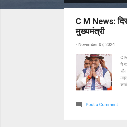
o
s
C M News: दिसम्ब
t
s
मुख्यमंत्री
-
November 07, 2024
C M 
ने क
सौगा
महिल
कार्
भवन 
दिव्
Post a Comment
सहा
हस्त