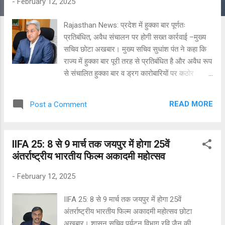
-
February 12, 2025
Rajasthan News: प्रदेश में हुक्का बार पूर्णतः
प्रतिबंधित, अवैध संचालन पर होगी सख्त कार्रवाई –मुख्य
सचिव छोटा अखबार। मुख्य सचिव सुधांश पंत ने कहा कि
राज्य में हुक्का बार पूरी तरह से प्रतिबंधित है और अवैध रूप
से संचालित हुक्का बार व ड्रग कारोबारियों पर कठोर
कार्रवाई की जाएगी। उन्होंने मुख्यमंत्री भजनलाल शर्मा के
नशामुक्त प्रदेश के संकल्प को साकार करने के लिए पुलिस
READ MORE
Post a Comment
विभाग को राजस्थान हुक्का बार निषेध अधिनियम— 2019
के तहत त्वरित कार्रवाई करने के निर्देश दिए। श्री पंत
मंगलवार को शासन सचिवालय में आयोजित नार्को
IIFA 25: 8 से 9 मार्च तक जयपुर में होगा 25वें
कॉर्डिनेशन सेन्टर तंत्र (एनसीओआरडी) की राज्य स्तरीय
अंतर्राष्ट्रीय भारतीय फिल्म अकादमी महोत्सव
कमेटी की समीक्षा कर रहे थे। उन्होंने निर्देश दिए कि
विभिन्न स्थानों पर संचालित बार, पब, होटल, रेस्टोरेंट और
-
February 12, 2025
शराब की दुकानों के बाहर अवैध मादक पदार्थ सेवन के
संबंध में चेतावनी बोर्ड लगवाना सुनिश्चित करें और सोशल
IIFA 25: 8 से 9 मार्च तक जयपुर में होगा 25वें
मीडिया के माध्यम से भी अधिक से अधिक लोगों को
अंतर्राष्ट्रीय भारतीय फिल्म अकादमी महोत्सव छोटा
जागरूक किया जाए। उन्होंने कहा कि युवा पीढ़ी को नशे से
अखबार। शासन सचिव पर्यटन विभाग रवि जैन की