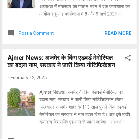
दूर रखने के लिए नारकोटिक्स कंट्रोल ब्यूरो (एनसीबी),
अध्यक्षता में मंगलवार को पर्यटन भवन में एक कार्यशाला का
पुलिस, परिवहन, सामाजिक न्याय एवं अधिकारिता विभाग
आयोजन हुआ। कार्यशाला में 8 और 9 मार्च 2025 को
सहित सभी संबंधित विभाग और एज...
जयपुर के जेईसीसी में आयोजित होने वाले 25वें अंतर्राष्ट्रीय
भारतीय फिल्म अकादमी (IIFA 25) महोत्सव और पुरस्कार
READ MORE
Post a Comment
समारोह के सुचारू आयोजन के लिए विभिन्न विभागों के साथ
समीक्षा की ओर आवश्यक दिशा निर्देश दिए। इस दौरान
श्री जैन ने बताया कि IIFA 25 पुरस्कार समारोह से
Ajmer News: अजमेर के किंग एडवर्ड मेमोरियल
राजस्थान पर्यटन को विश्व में पहचान मिलेगी। IIFA 25 का
का बदला नाम, सरकार ने जारी किया नोटिफिकेशन
आयोजन राजस्थान पर्यटन विभाग के सहयोग से आयोजित
किया जा रहा है। यह राजस्थान के अद्भुत पर्यटन, अनूठी
-
February 12, 2025
कला और संस्कृति की वैश्विक स्तर पर भव्य ब्रांडिंग होने
का अवसर है। शासन सचिव ने बताया कि इससे पूर्व भी
Ajmer News: अजमेर के किंग एडवर्ड मेमोरियल का
राजस्थान में जी 20, राईजिंग राजस्थान जैसे बड़े
बदला नाम, सरकार ने जारी किया नोटिफिकेशन छोटा
कार्यक्रम शानदार तरीके से आयोजित हो चुके हैं। इसी तर्ज
अखबार। अजमेर शहर के 113 साल पुराने किंग एडवर्ड
पर हम इस आयोजन को राजस्थान की पर्यटन ब्रांडिंग के
मेमोरियल का सरकार ने नाम बदल दिया है। अब इसे महर्षि
अवसर के रूप में लेते हुए इसके लिए सभी तरह की चाक
दयानन्द विश्रान्ति गृह नाम से जाना जायेगा। सहकारिता
चौबंद व्यवस्थाएं कर रहें हैं। इसके लिए प्रशासन, प...
विभाग ने मंगलवार को इस संबंध में आदेश जारी किए हैं।
विधानसभा अध्यक्ष देवनानी ने पिछले दिनों महर्षि दयानन्द