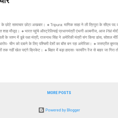
चार
के छोटे सामाचार छोटा अखबार। 🔸Tripura: माणिक साहा ने ली त्रिपुरा के सीएम पद क
 शाह मौजूद। 🔸भारत पहुंचे ऑस्ट्रेलियाई प्रधानमंत्री एंथनी अल्बनीज, आज PM मोदी स
ली के जश्न में डूबे रक्षा मंत्री, राजनाथ सिंह ने अमेरिकी मंत्री संग किया डांस, सोशल
रोप- चीन को दबाने के लिए पश्चिमी देशों का बॉस बन रहा अमेरिका। 🔸जसप्रीत बुमराह 
ों तक नहीं खेल पाएंगे क्रिकेट। 🔸बिहार में बड़ा हादसाः फायरिंग रेंज से बाहर जा गिरा 
िलनाडु में BJP को बड़ा झटका, एक ही दिन में 13 पदाधिकारियों ने छोड़ी पार्टी। 🔸होली प
ाया कहर, 7 लोगों को कुचला। 🔸 जयपुर महिला जज को ब्लैकमेल करने का भी डर नही
 20 लाख की डिमांड। 🔸Women's Day पर नीता अंबानी का ड्रीम प्रोजेक्ट लॉन्च, उद्द
ाव। 🔸आंसू गैस, महिलाओं को पीटा; इमरान समर्थकों पर कहर बनकर टूटी पाक पुलिस। 
MORE POSTS
Powered by Blogger