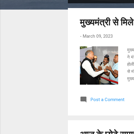
o
s
मुख्‍यमंत्री से म
t
s
-
March 09, 2023
मुख्
ने म
होली
से 
मुख्
बताय
देवा
Post a Comment
पत्र
गतिर