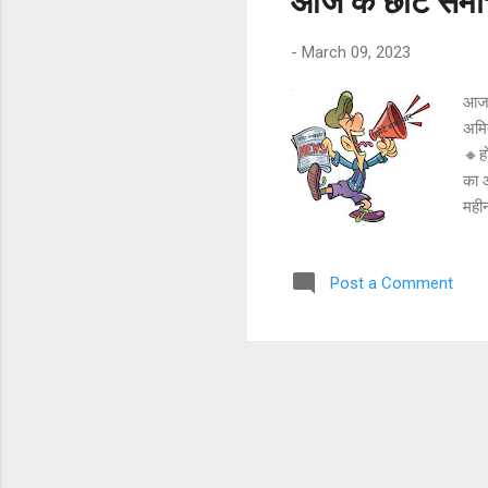
आज के छोटे समा
-
March 09, 2023
आज 
अमित
🔸हो
का आ
महीन
🔸तम
बरप
Post a Comment
रखी
बदल