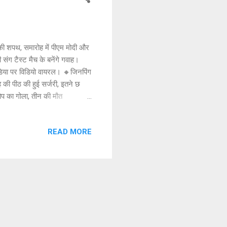
ी शपथ, समारोह में पीएम मोदी और
ंग टैस्ट मैच के बनेंगे गवाह।
 मीडिया पर विडियो वायरल। 🔸जिनपिंग
की पीठ की हुई सर्जरी, इतने छ
तोप का गोला, तीन की मौत
र दिल्ली में तेज रफ्तार थार ने
ं , घर और ऑफिस एडिटेड फोटो भेज
READ MORE
ेश्य- समाज में सकारात्मक
🔸अडानी ग्रुप न...