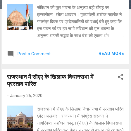
संविधान की मूल भावना के अनुरूप बड़ी चौपड़ पर
झण्डारोहण छोटा अखबार। मुख्यमंत्री अशोक गहलोत ने
गणतंत्र दिवस पर प्रदेशवासियों को बधाई देते हुए कहा कि
इस पावन पर्व पर हम सभी संविधान की मूल भावना के
अनुरूप आपसी सद्भाव के साथ देश की एकता और
अखण्डता को बनाए रखें। गहलोत ने गणतंत्र दिवस के
उपलक्ष्य में बड़ी चौपड़ पर झण्डारोहण के बाद जनसमूह को
READ MORE
Post a Comment
सम्बोधित किया। उन्होने कहा कि भारतीय संविधान के
निर्माता बाबा साहब अम्बेडकर की भावना के अनुरूप हम
सभी को साथ लेकर चलें। महात्मा गांधी के नेतृत्व में पं.
राजस्थान में सीएए के खिलाफ विधानसभा में
जवाहर लाल नेहरू, मौलाना आजाद सहित अन्य महान
प्रस्ताव पारित
नेताओं के लम्बे संघर्ष के बाद देश को आजादी मिली। उनके
योगदान के बलबूते ही आज हम इस मुकाम पर खडे़ हैं। पूर्व
-
January 26, 2020
प्रधानमंत्री श्रीमती इंदिरा गांधी, राजीव गांधी और पंजाब
के मुख्यमंत्री बेअंत सिंह शहीद हो गए, लेकिन देश को
राजस्थान में सीएए के खिलाफ विधानसभा में प्रस्ताव पारित
तोड़ने वाली ताकतों के मंसूबों को कामयाब नहीं होने दिया।
छोटा अखबार। राजस्थान में कांग्रेस सरकार ने
मुख्यमंत्री ने कहा कि यह दिन संवैधानिक मूल्यों में लोगों की
नागरिकता संशोधन कानून (सीएए) के खिलाफ विधानसभा
आस्था का प्रतीक है। हमारा प्रयास होना चाहिए कि
में प्रस्ताव पारित कर, केंद्र सरकार से कानून को रद्द करने