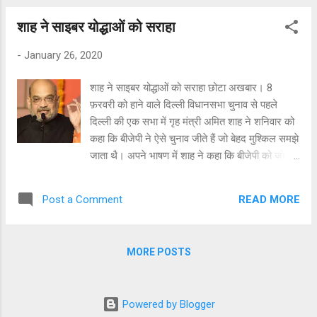
बनाया जा रहा है और इसमें इस वायरस से संक्रमित लोग
शाह ने साइबर योद्धाओं को सराहा
ही आएंगे। इस कारण यहां सुरक्षा इंतज़ाम मौजूद होंगे।
आपको बतादें कि वर्ष 2003 में भी चीन ने बीजिंग में सार्स
-
January 26, 2020
वायरस से निपटने के लिए सात दिन में एक अस्पताल बनाया
था।
शाह ने साइबर योद्धाओं को सराहा छोटा अखबार। 8
फ़रवरी को हाने वाले दिल्ली विधानसभा चुनाव से पहले
दिल्ली की एक सभा में गृह मंत्री अमित शाह ने शनिवार को
कहा कि बीजेपी ने ऐसे चुनाव जीते हैं जो बेहद मुश्किल समझे
जाता थै। अपने भाषण में शाह ने कहा कि बीजेपी को जो
चुनाव मुश्किल लग रहे थे। उसमें विरोधी ख़ुश हो रहे थे
और समर्थक तनाव में। देश में ऐसे कई चुनाव आए जिनमें
READ MORE
Post a Comment
लगता था कि इस बार मामला फंसा हुआ है। लेकिन जब-
जब मेरे साइबर योद्धाओं ने लड़ाई की कमान संभाली, विजय
हर बार नरेंद्र मोदी और बीजेपी की हुई है। गृह मंत्री ने
MORE POSTS
कहा कि हम ऐसी दिल्ली चाहते हैं जो प्रदर्शन मुक्त हो, हर
घर में जहां पर स्वच्छ पीने का पानी मिले, 24 घंटे बिजली
उपलब्ध हो, बच्चों की अच्छी शिक्षा की सुविधा हो, झुग्गी-
Powered by Blogger
झोपड़ी से मुक्त हो, अनाधिकृत कॉलोनी का नामो-निशान न