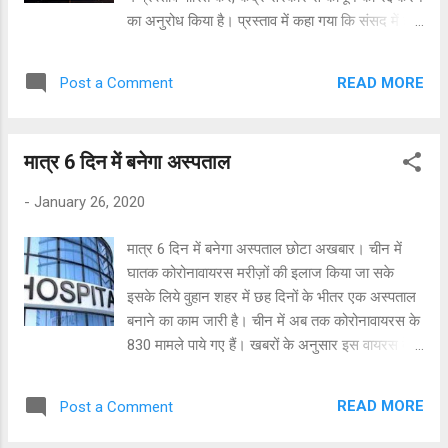
संविधान की भावना के अनुरूप मुल्क चले और आगे बढ़े।
का अनुरोध किया है। प्रस्ताव में कहा गया कि संसद में हाल
मुख्यमंत्री ने प्रदेशवासियों का आह्वान ...
ही में पारित किए गए नागरिकता संशोधन कानून का उद्देश्य
धर्म के आधार पर अवैध प्रवासियों को अलग करना है। धर्म
READ MORE
Post a Comment
के आधार पर इस तरह का भेदभाव संविधान में निहित
धर्मनिरपेक्ष विचारों के अनुरूप नहीं है और यह स्पष्ट रूप से
धारा 14 का उल्लंघन है। देश के 70 साल के इतिहास में
मात्र 6 दिन में बनेगा अस्पताल
ऐसा पहली बार हुआ है कि एक ऐसा कानून पारित हुआ, जो
धार्मिक आधार पर लोगों को बांटता है। प्रस्ताव में राष्ट्रीय
-
January 26, 2020
नागरिकता रजिस्टर और असम का भी उल्लेख है। अगस्त
2019 में जारी एनआरसी की अंतिम सूची में से 19 लाख से
मात्र 6 दिन में बनेगा अस्पताल छोटा अखबार। चीन में
अधिक लोगों को बाहर रखा गया था।
घातक कोरोनावायरस मरीज़ों की इलाज किया जा सके
इसके लिये वुहान शहर में छह दिनों के भीतर एक अस्पताल
बनाने का काम जारी है। चीन में अब तक कोरोनावायरस के
830 मामले पाये गए हैं। खबरों के अनुसार इस वायरस के
कारण 41 मौतें हो चुकी हैं। चीनी सरकारी मीडिया के
अनुसार नया अस्पताल 1000 बेड वाला होगा।अस्पताल के
READ MORE
Post a Comment
लिए 25 हज़ार वर्ग मीटर वाले एक इलाके में खुदाई का काम
शुरु हो चुका है। ये अस्पताल इस ख़ास बीमारी के मद्देनज़र