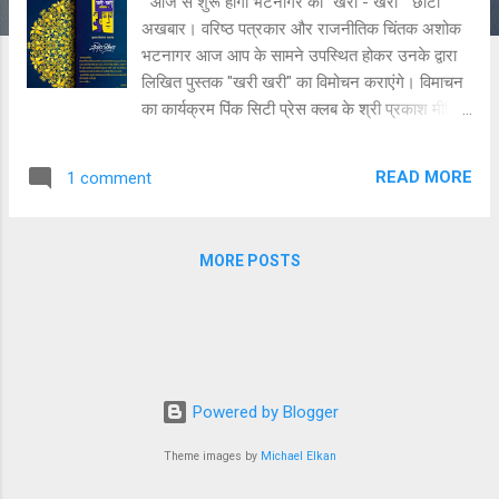
आज से शुरू होगी भटनागर की "खरी - खरी" छोटा
अखबार। वरिष्ठ पत्रकार और राजनीतिक चिंतक अशोक
भटनागर आज आप के सामने उपस्थित होकर उनके द्वारा
लिखित पुस्तक "खरी खरी" का विमोचन कराएंगे। विमाचन
का कार्यक्रम पिंक सिटी प्रेस क्लब के श्री प्रकाश मीडिया
सेंटर में आज शाम 4:00 बजे शुरू होगा। भटनागर ने कई
किताबें लिखी है। इनके लेखन में हमेशा सामाजिक,
READ MORE
1 comment
राजनीतिक विषयों के वर्तमान समय की परिस्थितियों पर
चिंतन के साथ व्यंग का तड़का रहता है। इनकी इसी लेखनी
के कसाव से पाठक बंधे रहते है। ऐसे ही कुछ खास विषयों के
MORE POSTS
आलेख एवं व्यंगो को समेटे हुए आज आप से रूबरू होगी
"खरी - खरी" पुस्तक। कार्यक्रम में आपकी भी उपस्थिती
अनिवार्य है।
Powered by Blogger
Theme images by
Michael Elkan