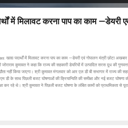
र्थों में मिलावट करना पाप का काम —डेयरी ए
s: खाद्य पदार्थों में मिलावट करना पाप का काम —डेयरी एवं गोपालन मंत्री छोटा अखबा
री जोराराम कुमावत ने कहा कि राज्य की सहकारी डेयरियों में उत्पादित सरस दूध की गुणव
ता नहीं किया जाएगा। श्री कुमावत मंगलवार को आर एल डी बी सभागार में राज्य की सहकारी
म डी के साथ पिछली बजट घोषणाओं की क्रियान्विति की समीक्षा और नई बजट घोषणा की क्र
्षा कर रहे थे। श्री कुमावत ने पिछली बजट घोषणा के लंबित कामों को प्राथमिकता से पूरा
मयबद्ध तरीके से पूरा करने के लिए योजना बनाकर कार्य करने के निर्देश दिए। उन्होने कह
 नेतृत्व में आम जन को मिलावट रहित दूध और दूध से बने उत्पादों की उपलब्धता सुनिश
ियों से जुड़े दुग्ध उत्पादकों का सामाजिक और आर्थिक उत्थान राज्य सरकार की प्राथमिकता ह
मिलावट करना पाप का काम है। जनता सरस डेयरी के दूध पर विश्वा...