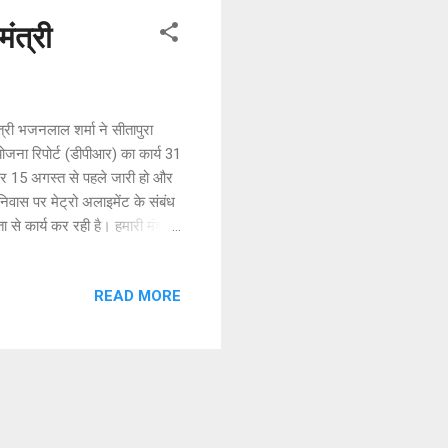
ंत्री
्री भजनलाल शर्मा ने सीतापुरा
योजना रिपोर्ट (डीपीआर) का कार्य 31
टेंडर 15 अगस्त से पहले जारी हो और
निवास पर मेट्रो अलाइमेंट के संबंध
ता से कार्य कर रही है। हमारी मंशा है
ने फेज-2 के अंतर्गत सीतापुरा से
प्रतापनगर, टोंक रोड़, सीकर रोड,
READ MORE
ो की सुगम और दु्रतगामी परिवहन