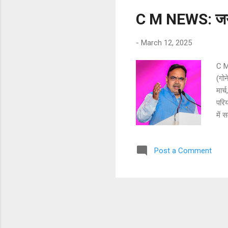
C M NEWS: जयपुर 
-
March 12, 2025
C M 
(गोन
मार्
परिय
में 
कि भ
अंबा
Post a Comment
विद्
सुवि