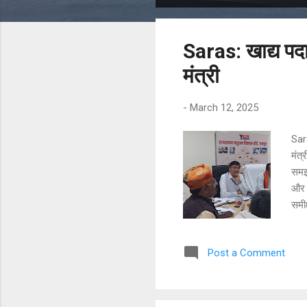
o
s
Saras: खाद्य पदा
t
s
मंत्री
-
March 12, 2025
Sara
मंत्
समझौ
और ए
समीक
को स
कुशल
Post a Comment
डेयर
में 