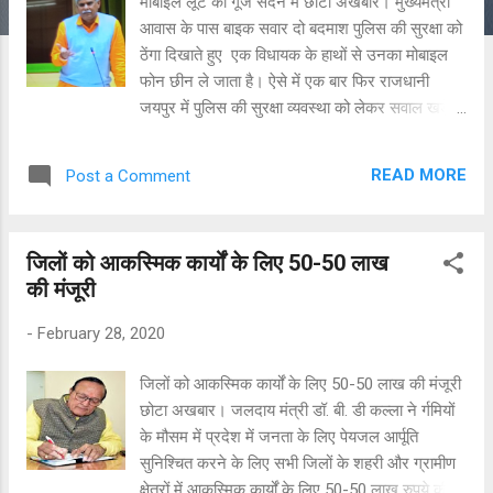
मोबाइल लूट की गूंज सदन में छोटा अखबार। मुख्यमंत्री
आवास के पास बाइक सवार दो बदमाश पुलिस की सुरक्षा को
ठेंगा दिखाते हुए एक विधायक के हाथों से उनका मोबाइल
फोन छीन ले जाता है। ऐसे में एक बार फिर राजधानी
जयपुर में पुलिस की सुरक्षा व्यवस्था को लेकर सवाल खड़े हो
जाते हैं। घटना का हाल भाजपा विधायक बलवीर सिंह
लूथरा ने खुद विधानसभा सदन को अवगत कराया।
READ MORE
Post a Comment
मोबाइल लूट के बारे में भाजपा विधायक ने पॉइंट ऑफ़
इन्फॉर्मेशन उठाते हुए कहा कि सलिल लाइन्स फाटक के
नज़दीक बुधवार को कैब का इंतज़ार कर रहा था, तभी बाइक
जिलों को आकस्मिक कार्यों के लिए 50-50 लाख
सवार लुटेरे मेरे हाथ से मोबाइल फोन छीनकर फरार हो
की मंजूरी
गए। इस घटना से जयपुर के लोगों में ये सवाल कौंधना
वाजिब है कि जब सिविल लाइन्स जैसे इलाके में बेख़ौफ़
-
February 28, 2020
होकर कोई बदमाश वारदात को अंजाम दे सकते हैं, तो
प्रदेश के अन्य क्षेत्रों में कानून व्यवस्था का क्या हाल होगा।
जिलों को आकस्मिक कार्यों के लिए 50-50 लाख की मंजूरी
इस बात का अंदाज़ा लगाया जा सकता है। मामले की
छोटा अखबार। जलदाय मंत्री डॉ. बी. डी कल्ला ने र्गमियों
नजाकत को देखते हुए मोबाइल लूट की घटना को स्पीकर
के मौसम में प्रदेश में जनता के लिए पेयजल आर्पूति
सीपी जोशी ने भी गंभीर बताया। विधायक की पीड़ा बताने
सुनिश्चित करने के लिए सभी जिलों के शहरी और ग्रामीण
और स्पीकर के मामले को गंभीर बताने पर सरकार की ओर
क्षेत्रों में आकस्मिक कार्यों के लिए 50-50 लाख रुपये की