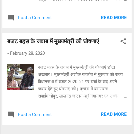
से मंत्री शांति धारीवाल ने जवाब देते हुए आश्वासन दिया कि
राशि खर्च करने की स्वीकृति प्रदान की है। इसके तहत
...
जिला कलक्र्टस की अनुशंषा पर सम्बंधित क्षेत्र के
READ MORE
Post a Comment
अतिरिक्त मुख्य अभियंता अपने अधीन आने वाले सभी जिलों
में 50 लाख रुपये तक की सीमा में पेयजल व्यवस्था सुचारू
रखने के लिए स्वीकृतियां जारी कर सकते हैं। जलदाय
बजट बहस के जवाब में मुख्यमंत्री की घोषणाएं
मंत्री द्वारा इस सम्बंध में स्वीकृति दिए जाने के बाद विभाग के
प्रमुख शासन सचिव राजेश यादव ने र्गमियों और इंदिरा
-
February 28, 2020
गांधी कैनाल परियोजना क्षेत्र में नहरबंदी के सम्बंध में सभी
जिला कलक्र्टस को विस्तृत दिशा निर्देश जारी किए हैं।
बजट बहस के जवाब में मुख्यमंत्री की घोषणाएं छोटा
इनमें कलक्र्टस को अपने-अपने जिलों में शहरी एवं ग्रामीण
अखबार। मुख्यमंत्री अशोक गहलोत ने गुरूवार को राज्य
क्षेत्रों में 50 लाख रुपये की सीमा में आकस्मिक पेयजल
विधानसभा में बजट 2020-21 पर चर्चा के बाद अपने
व्यवस्थाओं के कार्य चिन्हित करते उनकी सूची का अनुमोदन
जवाब देते हुए घोषणाएं की। प्रदेश में बामणवास-
करने को कहा गया है। जिला कलक्र्टस द्वारा इन कार्यों को
सवाईमाधोपुर, लालगढ़ जाटान-श्रीगंगानगर एवं उच्चैन-
अनुमोदन किए जाने के बाद सम्बंधित अतिरिक्त मुख्...
भरतपुर में नगरपालिकाओं का गठन किया जायेगा।
राजकीय नाहटा चिकित्सालय, बालोतरा में CCU व ICU
READ MORE
Post a Comment
खोले जायेंगे। राजकिय चिकित्सालय हिन्डौन सिटी में 50
बेड, सैपऊ में 30 बेड से बढ़ाकर 50 बैड, लोसल में 30 बेड
से बढ़ाकर 50 बैड, कुशलगढ़, बांसवाड़ा में 50 बैड,