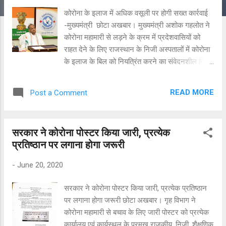
कोरोना के इलाज में अधिक वसूली पर होगी सख्त कार्रवाई
-मुख्यमंत्री छोटा अखबार। मुख्यमंत्री अशोक गहलोत ने
कोरोना महामारी से लड़ने के क्रम में प्रदेशवासियों को
राहत देने के लिए राजस्थान के निजी अस्पतालों में कोरोना
के इलाज के बिल को नियत्रिंत करने का संवेदनशील निर्णय
लिया है। प्रदेश में निजी लैब कोरोना टेस्ट के लिए 2200
रूपये प्रति जांच और अस्पताल कोरोना के इलाज के लिए
READ MORE
Post a Comment
भर्ती मरीजों के लिए सामान्य बेड का किराया 2000 रूपये
प्रतिदिन वहीं वेन्टीलेटर सहित आईसीयू बेड का 4000
रूपये प्रतिदिन से अधिक चार्ज नहीं ले सकेंगे। गहलोत ने
सरकार ने कोरोना पोस्टर किया जारी, प्रत्येक
कोरोना संक्रमण की स्थिति पर शुक्रवार को मुख्यमंत्री
प्रतिष्ठान पर लगाना होगा जरूरी
निवास पर हुई समीक्षा बैठक में यह निर्णय लिया। उन्होंने
चिकित्सा एवं स्वास्थ्य विभाग के अधिकारियों को यह
-
June 20, 2020
सुनिश्चित करने के निर्देश दिए कि निजी अस्पतालों में
कोरोना के मरीजों से अधिक बिल की वसूली ना हो। कहा
सरकार ने कोरोना पोस्टर किया जारी, प्रत्येक प्रतिष्ठान
कि मरीजों से अधिक पैसा वसूलने वाले अस्पताल या लैब के
पर लगाना होगा जरूरी छोटा अखबार। गृह विभाग ने
खिलाफ कड़ी कार्रवाई की जाएगी।
कोरोना महामारी से बचाव के लिए जारी पोस्टर को प्रत्येक
कार्यालय एवं कार्यस्थल के प्रमुख राजकीय, निजी, शैक्षणिक