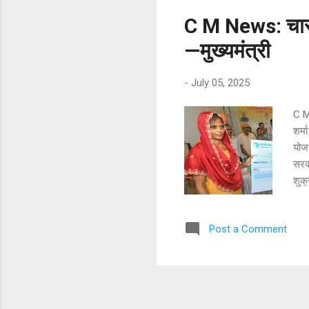
C M News: चार ला
—मुख्यमंत्री
-
July 05, 2025
C M
शर्म
योजन
सरका
शुक
जनसभ
विभि
Post a Comment
से क
ने क