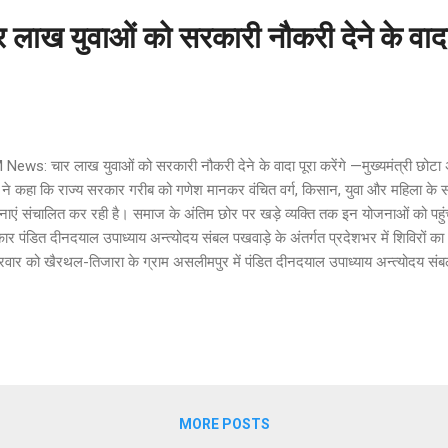
ख युवाओं को सरकारी नौकरी देने के वादा प
 News: चार लाख युवाओं को सरकारी नौकरी देने के वादा पूरा करेंगे —मुख्यमंत्री छो
ा ने कहा कि राज्य सरकार गरीब को गणेश मानकर वंचित वर्ग, किसान, युवा और महिला के स
ाएं संचालित कर रही है। समाज के अंतिम छोर पर खड़े व्यक्ति तक इन योजनाओं को पहुंच
र पंडित दीनदयाल उपाध्याय अन्त्योदय संबल पखवाड़े के अंतर्गत प्रदेशभर में शिविरों क
्रवार को खैरथल-तिजारा के ग्राम असलीमपुर में पंडित दीनदयाल उपाध्याय अन्त्योदय स
ा को संबोधित कर रहे थे। उन्होंने कहा कि पखवाड़े के माध्यम से ग्राम स्तर पर ही किसानों
न्न प्रकरणों में तुरंत राहत मिल रही है। गांवों में इन शिविरों के माध्यम से पानी, बिजली, स्व
िए जा रहे हैं। वहीं, हर पात्र परिवार तक आयुष्मान कार्ड का वितरण और पशुओं का टीकाक
हा कि प्रदेश को बिजली के क्षेत्र में मजबूत बनाकर वर्ष 2027 तक किसानों...
MORE POSTS