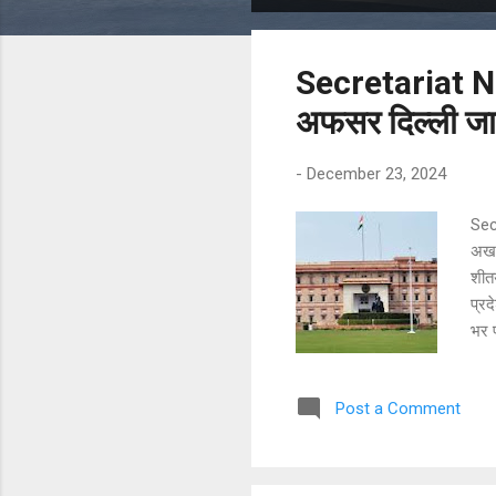
o
s
Secretariat N
t
s
अफसर दिल्ली जाने
-
December 23, 2024
Sec
अखबा
शीत
प्रद
भर प
होता
मंजु
Post a Comment
सके।
गुट