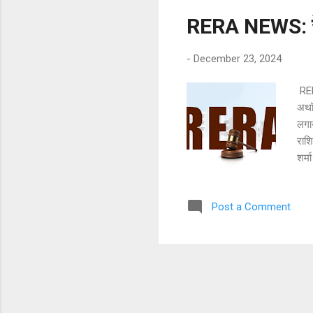
RERA NEWS: रेरा
-
December 23, 2024
RER
अथॉर
लगाय
राशि
शर्म
इस क
इसस
Post a Comment
को ज
वसूल