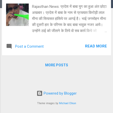
Rajasthan News: प्रदेश में बाबा युग का हुआ अंत छोटा
अखबार। प्रदेश में बाबा के नाम से प्रख्यात किरोड़ी लाल
मीना की सियासत हांसिये पर आगई है। भाई जगमोहन मीना
की दूसरी हार के परिणम के बाद बाबा भावुक नजर आये।
उन्होने ठाई को जीताने के लिये वो सब कार्य किये जो
सियासत में जरूरी होते हैं और तो और उन्होने ने अपने गले
में भिक्षाम देहि तक का बोर्ड लगा लिया। लेकिन भाई की पार
READ MORE
Post a Comment
नहीं पड़ पाई। वहीं उपचुनावों के परिणामों पर प्रदेश प्रभारी
राधा मोहन दास अग्रवाल के बयानो के सियासी गलियारों में
चचाएं तेज है कि बाबा द्वारा दिया गया इस्तीफा अब मंजूर
MORE POSTS
किया जा सकता है। प्रदेश प्रभारी के खास सूत्रों के
अनुसार बाबा ने भाजपा सरकार पर दवाब की सियासत की
थी। जो कि प्रदेश के लिये घातक थी। मीना समाज के
बुद्धिजीवी वर्ग में चर्चा जोरों पर है कि समाज में परिवारवाद का
अंत हुआ है। अब सियासत में युवा और नये चेहरों को मौका
Powered by Blogger
मिलेगा। जिससे समाज में समरूपता आयेगी। परिवारवाद से
कई युवा पथभ्रष्ट होगये है। उन्होने अपने जीवन को तबाह
Theme images by
Michael Elkan
कर लिया। स्थानिय स्तर पर अन्य समाजों में आंतक का